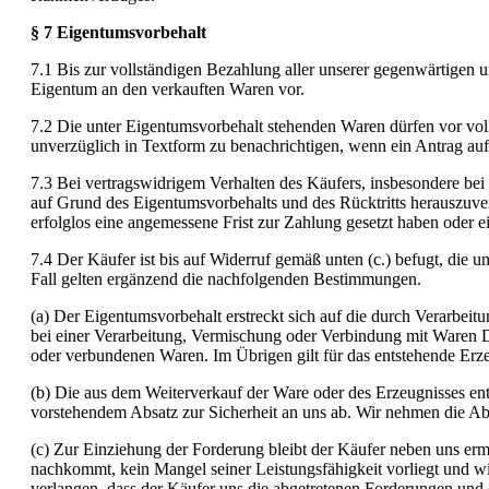
§ 7 Eigentumsvorbehalt
7.1 Bis zur vollständigen Bezahlung aller unserer gegenwärtigen
Eigentum an den verkauften Waren vor.
7.2 Die unter Eigentumsvorbehalt stehenden Waren dürfen vor voll
unverzüglich in Textform zu benachrichtigen, wenn ein Antrag auf 
7.3 Bei vertragswidrigem Verhalten des Käufers, insbesondere bei 
auf Grund des Eigentumsvorbehalts und des Rücktritts herauszuver
erfolglos eine angemessene Frist zur Zahlung gesetzt haben oder ein
7.4 Der Käufer ist bis auf Widerruf gemäß unten (c.) befugt, di
Fall gelten ergänzend die nachfolgenden Bestimmungen.
(a) Der Eigentumsvorbehalt erstreckt sich auf die durch Verarbei
bei einer Verarbeitung, Vermischung oder Verbindung mit Waren D
oder verbundenen Waren. Im Übrigen gilt für das entstehende Erze
(b) Die aus dem Weiterverkauf der Ware oder des Erzeugnisses ent
vorstehendem Absatz zur Sicherheit an uns ab. Wir nehmen die Abt
(c) Zur Einziehung der Forderung bleibt der Käufer neben uns erm
nachkommt, kein Mangel seiner Leistungsfähigkeit vorliegt und wi
verlangen, dass der Käufer uns die abgetretenen Forderungen und