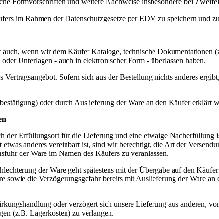
liche Formvorschriften und weitere Nachweise insbesondere bei Zweifel
äufers im Rahmen der Datenschutzgesetze per EDV zu speichern und zu 
gilt auch, wenn wir dem Käufer Kataloge, technische Dokumentationen 
der Unterlagen - auch in elektronischer Form - überlassen haben.
s Vertragsangebot. Sofern sich aus der Bestellung nichts anderes ergibt,
estätigung) oder durch Auslieferung der Ware an den Käufer erklärt 
en
 der Erfüllungsort für die Lieferung und eine etwaige Nacherfüllung i
etwas anderes vereinbart ist, sind wir berechtigt, die Art der Versen
usfuhr der Ware im Namen des Käufers zu veranlassen.
chlechterung der Ware geht spätestens mit der Übergabe auf den Käufe
re sowie die Verzögerungsgefahr bereits mit Auslieferung der Ware an d
rkungshandlung oder verzögert sich unsere Lieferung aus anderen, vom 
en (z.B. Lagerkosten) zu verlangen.