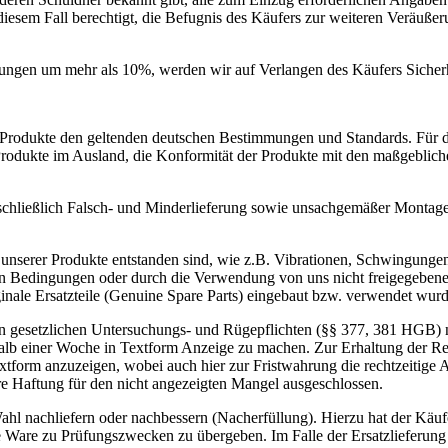
 diesem Fall berechtigt, die Befugnis des Käufers zur weiteren Veräuß
derungen um mehr als 10%, werden wir auf Verlangen des Käufers Sicher
en Produkte den geltenden deutschen Bestimmungen und Standards. Für
Produkte im Ausland, die Konformität der Produkte mit den maßgeblich
schließlich Falsch- und Minderlieferung sowie unsachgemäßer Montage 
nserer Produkte entstanden sind, wie z.B. Vibrationen, Schwingungen,
en Bedingungen oder durch die Verwendung von uns nicht freigegebenen
ginale Ersatzteile (Genuine Spare Parts) eingebaut bzw. verwendet wur
en gesetzlichen Untersuchungs- und Rügepflichten (§§ 377, 381 HGB) 
erhalb einer Woche in Textform Anzeige zu machen. Zur Erhaltung der 
xtform anzuzeigen, wobei auch hier zur Fristwahrung die rechtzeitige
 Haftung für den nicht angezeigten Mangel ausgeschlossen.
 Wahl nachliefern oder nachbessern (Nacherfüllung). Hierzu hat der Käu
e Ware zu Prüfungszwecken zu übergeben. Im Falle der Ersatzlieferung 