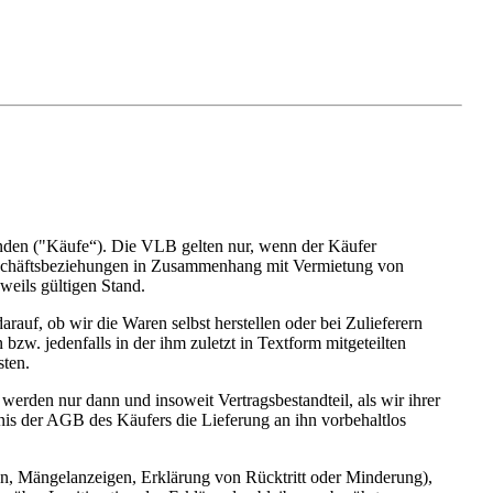
nden ("Käufe“). Die VLB gelten nur, wenn der Käufer
 Geschäftsbeziehungen in Zusammenhang mit Vermietung von
eils gültigen Stand.
auf, ob wir die Waren selbst herstellen oder bei Zulieferern
zw. jedenfalls in der ihm zuletzt in Textform mitgeteilten
sten.
rden nur dann und insoweit Vertragsbestandteil, als wir ihrer
nis der AGB des Käufers die Lieferung an ihn vorbehaltlos
en, Mängelanzeigen, Erklärung von Rücktritt oder Minderung),