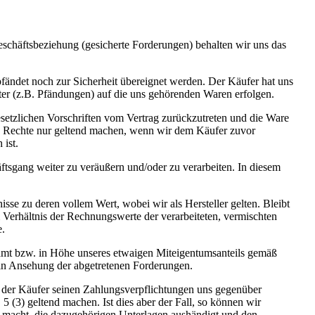
schäftsbeziehung (gesicherte Forderungen) behalten wir uns das
fändet noch zur Sicherheit übereignet werden. Der Käufer hat uns
tter (z.B. Pfändungen) auf die uns gehörenden Waren erfolgen.
esetzlichen Vorschriften vom Vertrag zurückzutreten und die Ware
ese Rechte nur geltend machen, wenn wir dem Käufer zuvor
 ist.
tsgang weiter zu veräußern und/oder zu verarbeiten. In diesem
se zu deren vollem Wert, wobei wir als Hersteller gelten. Bleibt
Verhältnis der Rechnungswerte der verarbeiteten, vermischten
e.
esamt bzw. in Höhe unseres etwaigen Miteigentumsanteils gemäß
 in Ansehung der abgetretenen Forderungen.
ge der Käufer seinen Zahlungsverpflichtungen uns gegenüber
(3) geltend machen. Ist dies aber der Fall, so können wir
n macht, die dazugehörigen Unterlagen aushändigt und den