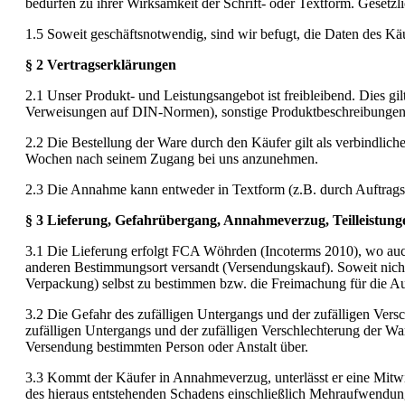
bedürfen zu ihrer Wirksamkeit der Schrift- oder Textform. Gesetz
1.5 Soweit geschäftsnotwendig, sind wir befugt, die Daten des K
§ 2 Vertragserklärungen
2.1 Unser Produkt- und Leistungsangebot ist freibleibend. Dies 
Verweisungen auf DIN-Normen), sonstige Produktbeschreibungen o
2.2 Die Bestellung der Ware durch den Käufer gilt als verbindliche
Wochen nach seinem Zugang bei uns anzunehmen.
2.3 Die Annahme kann entweder in Textform (z.B. durch Auftragsb
§ 3 Lieferung, Gefahrübergang, Annahmeverzug, Teilleistung
3.1 Die Lieferung erfolgt FCA Wöhrden (Incoterms 2010), wo auch
anderen Bestimmungsort versandt (Versendungskauf). Soweit nicht 
Verpackung) selbst zu bestimmen bzw. die Freimachung für die A
3.2 Die Gefahr des zufälligen Untergangs und der zufälligen Vers
zufälligen Untergangs und der zufälligen Verschlechterung der Wa
Versendung bestimmten Person oder Anstalt über.
3.3 Kommt der Käufer in Annahmeverzug, unterlässt er eine Mitwi
des hieraus entstehenden Schadens einschließlich Mehraufwendung