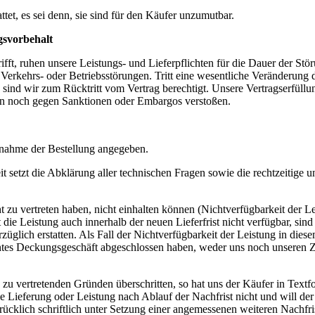
tet, es sei denn, sie sind für den Käufer unzumutbar.
gsvorbehalt
rifft, ruhen unsere Leistungs- und Lieferpflichten für die Dauer der St
rkehrs- oder Betriebsstörungen. Tritt eine wesentliche Veränderung de
sind wir zum Rücktritt vom Vertrag berechtigt. Unsere Vertragserfüllu
zen noch gegen Sanktionen oder Embargos verstoßen.
Annahme der Bestellung angegeben.
t setzt die Abklärung aller technischen Fragen sowie die rechtzeitige
cht zu vertreten haben, nicht einhalten können (Nichtverfügbarkeit der 
Ist die Leistung auch innerhalb der neuen Lieferfrist nicht verfügbar, si
üglich erstatten. Als Fall der Nichtverfügbarkeit der Leistung in diesem
tes Deckungsgeschäft abgeschlossen haben, weder uns noch unseren Zuli
s zu vertretenden Gründen überschritten, so hat uns der Käufer in Text
die Lieferung oder Leistung nach Ablauf der Nachfrist nicht und will 
ausdrücklich schriftlich unter Setzung einer angemessenen weiteren Nachf