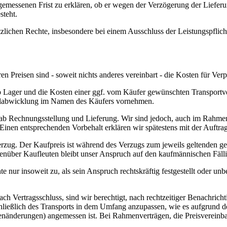
angemessenen Frist zu erklären, ob er wegen der Verzögerung der Liefer
steht.
tzlichen Rechte, insbesondere bei einem Ausschluss der Leistungspflic
 Preisen sind - soweit nichts anderes vereinbart - die Kosten für Ver
b Lager und die Kosten einer ggf. vom Käufer gewünschten Transportv
ollabwicklung im Namen des Käufers vornehmen.
 ab Rechnungsstellung und Lieferung. Wir sind jedoch, auch im Rahmen 
Einen entsprechenden Vorbehalt erklären wir spätestens mit der Auftrag
rzug. Der Kaufpreis ist während des Verzugs zum jeweils geltenden ges
über Kaufleuten bleibt unser Anspruch auf den kaufmännischen Fälli
ur insoweit zu, als sein Anspruch rechtskräftig festgestellt oder unbe
nach Vertragsschluss, sind wir berechtigt, nach rechtzeitiger Benachri
chließlich des Transports in dem Umfang anzupassen, wie es aufgrund d
nderungen) angemessen ist. Bei Rahmenverträgen, die Preisvereinbaru