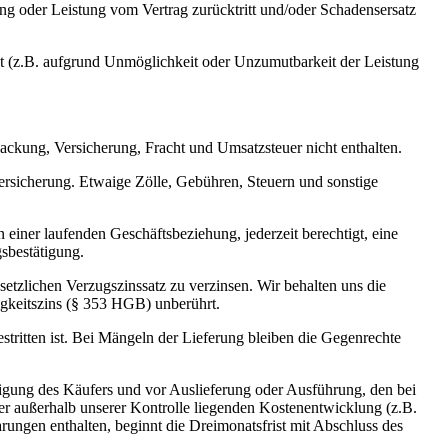
ung oder Leistung vom Vertrag zurücktritt und/oder Schadensersatz
ht (z.B. aufgrund Unmöglichkeit oder Unzumutbarkeit der Leistung
packung, Versicherung, Fracht und Umsatzsteuer nicht enthalten.
ersicherung. Etwaige Zölle, Gebühren, Steuern und sonstige
einer laufenden Geschäftsbeziehung, jederzeit berechtigt, eine
sbestätigung.
etzlichen Verzugszinssatz zu verzinsen. Wir behalten uns die
gkeitszins (§ 353 HGB) unberührt.
stritten ist. Bei Mängeln der Lieferung bleiben die Gegenrechte
chtigung des Käufers und vor Auslieferung oder Ausführung, den bei
er außerhalb unserer Kontrolle liegenden Kostenentwicklung (z.B.
ngen enthalten, beginnt die Dreimonatsfrist mit Abschluss des