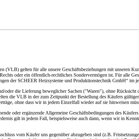
en (VLB) gelten für alle unsere Geschäftsbeziehungen mit unseren Ku
n Rechts oder ein öffentlich-rechtliches Sondervermögen ist. Für alle
gungen der SCHEER Heizsysteme und Produktionstechnik GmbH“ im jew
d/oder die Lieferung beweglicher Sachen ("Waren"), ohne Rücksicht dar
lten die VLB in der zum Zeitpunkt der Bestellung des Käufers gültigen b
träge, ohne dass wir in jedem Einzelfall wieder auf sie hinweisen müs
ende oder ergänzende Allgemeine Geschäftsbedingungen des Käufers we
rnis gilt in jedem Fall, beispielsweise auch dann, wenn wir in Kennt
sschluss vom Käufer uns gegenüber abzugeben sind (z.B. Fristsetzung