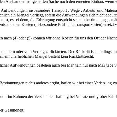
den Ausbau der mangelhaften Sache noch den erneuten Einbau, wenn wi
 Aufwendungen, insbesondere Transport-, Wege-, Arbeits- und Materia
chlich ein Mangel vorliegt, sofern die Aufwendungen sich nicht dadurc
den ist, es sei denn, die Erbringung entspricht seinem bestimmungsgem
tstandenen Kosten (insbesondere Prüf- und Transportkosten) ersetzt ve
nach (4) oder (5) können wir ohne Kosten für uns den Ort der Nacher
 mindern oder vom Vertrag zurücktreten. Der Rücktritt ist allerdings n
einem unerheblichen Mangel besteht kein Rücktrittsrecht.
blicher Aufwendungen bestehen auch bei Mängeln nur nach Maßgabe vo
estimmungen nichts anderes ergibt, haften wir bei einer Verletzung vo
nd - im Rahmen der Verschuldenshaftung bei Vorsatz und grober Fahrläss
der Gesundheit,