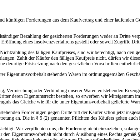
 und künftigen Forderungen aus dem Kaufvertrag und einer laufenden Ge
ständiger Bezahlung der gesicherten Forderungen weder an Dritte verp
Eröffnung eines Insolvenzverfahrens gestellt oder soweit Zugriffe Dri
Nichtzahlung des fälligen Kaufpreises, sind wir berechtigt, nach den g
langen. Zahlt der Käufer den fälligen Kaufpreis nicht, dürfen wir di
e derartige Fristsetzung nach den gesetzlichen Vorschriften entbehrlich
e unter Eigentumsvorbehalt stehenden Waren im ordnungsgemäßen Geschäf
tung, Vermischung oder Verbindung unserer Waren entstehenden Erzeugnis
ritter deren Eigentumsrecht bestehen, so erwerben wir Miteigentum im 
ugnis das Gleiche wie für die unter Eigentumsvorbehalt gelieferte War
stehenden Forderungen gegen Dritte tritt der Käufer schon jetzt insg
retung an. Die in § 5 (2) genannten Pflichten des Käufers gelten auch
ächtigt. Wir verpflichten uns, die Forderung nicht einzuziehen, solan
r den Eigentumsvorbehalt nicht durch Ausübung eines Rechts gemäß § 5 
 deren Schuldner bekannt gibt, alle zum Einzug erforderlichen Angabe