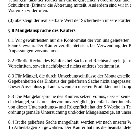
Schuldnern (Dritten) die Abtretung mitteilt. Außerdem sind wir in
Waren zu widerrufen.
(d) übersteigt der realisierbare Wert der Sicherheiten unsere For
§ 8 Mängelansprüche des Käufers
8.1 Wir gewährleisten nur die Konformität der von uns geliefert
keine Gewähr. Der Käufer verpflichtet sich, bei Verwendung der 
Anpassungen vorzunehmen.
8.2 Für die Rechte des Käufers bei Sach- und Rechtsmängeln (ein
Vorschriften, soweit nachfolgend nichts anderes bestimmt ist.
8.3 Für Mängel, die durch Umgebungseinflüsse der Montagestelle u
Gegebenheiten des Einbaus der gelieferten Sache nicht angepasst
Dieser Ausschluss gilt auch, wenn an unseren Produkten nicht ori
8.3 Die Mängelansprüche des Käufers setzen voraus, dass er sein
ein Mangel, so ist uns hiervon unverzüglich, jedenfalls aber inn
von dieser Untersuchungs- und Rügepflicht hat der S Woche in Te
ordnungsgemäße Untersuchung und/oder Mängelanzeige, ist unsere
8.4 Ist die gelieferte Sache mangelhaft, werden wir nach unserer
15 Arbeitstagen zu gewähren. Der Käufer hat uns die beanstandet