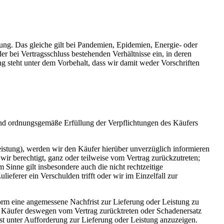
örung. Das gleiche gilt bei Pandemien, Epidemien, Energie- oder
r bei Vertragsschluss bestehenden Verhältnisse ein, in deren
ng steht unter dem Vorbehalt, dass wir damit weder Vorschriften
 und ordnungsgemäße Erfüllung der Verpflichtungen des Käufers
Leistung), werden wir den Käufer hierüber unverzüglich informieren
nd wir berechtigt, ganz oder teilweise vom Vertrag zurückzutreten;
 Sinne gilt insbesondere auch die nicht rechtzeitige
eferer ein Verschulden trifft oder wir im Einzelfall zur
form eine angemessene Nachfrist zur Lieferung oder Leistung zu
der Käufer deswegen vom Vertrag zurücktreten oder Schadenersatz
rist unter Aufforderung zur Lieferung oder Leistung anzuzeigen.