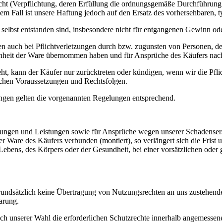
licht (Verpflichtung, deren Erfüllung die ordnungsgemäße Durchführung 
esem Fall ist unsere Haftung jedoch auf den Ersatz des vorhersehbaren,
are selbst entstanden sind, insbesondere nicht für entgangenen Gewinn o
n auch bei Pflichtverletzungen durch bzw. zugunsten von Personen, der
affenheit der Ware übernommen haben und für Ansprüche des Käufers na
eht, kann der Käufer nur zurücktreten oder kündigen, wenn wir die Pfli
lichen Voraussetzungen und Rechtsfolgen.
ngen gelten die vorgenannten Regelungen entsprechend.
ungen und Leistungen sowie für Ansprüche wegen unserer Schadensersa
 Ware des Käufers verbunden (montiert), so verlängert sich die Frist u
Lebens, des Körpers oder der Gesundheit, bei einer vorsätzlichen oder g
grundsätzlich keine Übertragung von Nutzungsrechten an uns zustehen
arung.
ach unserer Wahl die erforderlichen Schutzrechte innerhalb angemessen