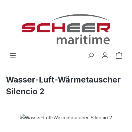
Zum Hauptinhalt springen
Ware
Wasser-Luft-Wärmetauscher
Silencio 2
Bildergalerie überspringen