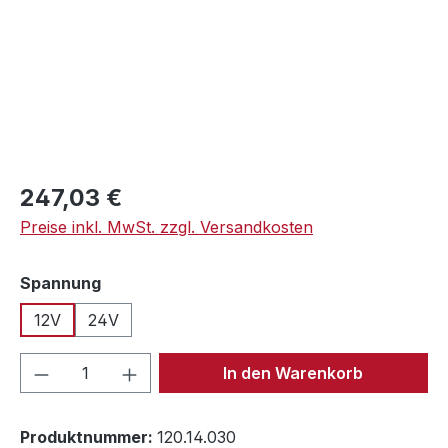
Regulärer Preis:
247,03 €
Preise inkl. MwSt. zzgl. Versandkosten
auswählen
Spannung
12V
24V
Produkt Anzahl: Gib den gewünschten We
In den Warenkorb
Produktnummer:
120.14.030