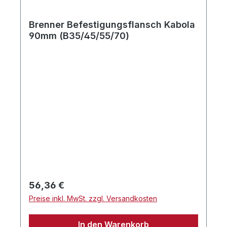
Brenner Befestigungsflansch Kabola
90mm (B35/45/55/70)
Regulärer Preis:
56,36 €
Preise inkl. MwSt. zzgl. Versandkosten
In den Warenkorb