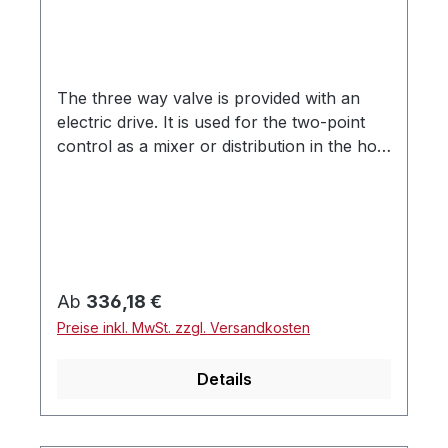
The three way valve is provided with an
electric drive. It is used for the two-point
control as a mixer or distribution in the hot
water system. The three way valve is
controlled either by the boiler thermostat
or by a room thermostat. You can switch
via a lever between automatic and manual
mode (AUTO / MAN). Das 3-Wege-Ventil ist
mit einem elektrischen Antrieb versehen. Es
Regulärer Preis:
Ab
336,18 €
wird für die Zweipunktregelung als Mischer
Preise inkl. MwSt. zzgl. Versandkosten
bzw. Verteiler im Heizwassersystem
eingesetzt. Das 3-Wege-Ventil wird über das
Details
Kesselthermostat oder ein Raumthermostat
gesteuert.