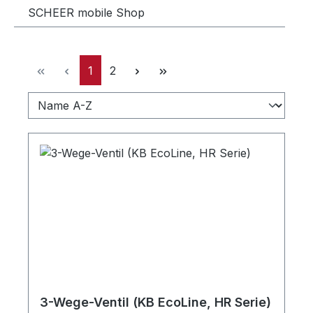
SCHEER mobile Shop
Seite
Seite
1
2
3-Wege-Ventil (KB EcoLine, HR Serie)