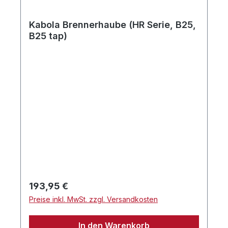
Kabola Brennerhaube (HR Serie, B25,
B25 tap)
Regulärer Preis:
193,95 €
Preise inkl. MwSt. zzgl. Versandkosten
In den Warenkorb