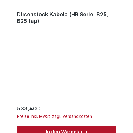
Düsenstock Kabola (HR Serie, B25,
B25 tap)
Regulärer Preis:
533,40 €
Preise inkl. MwSt. zzgl. Versandkosten
In den Warenkorb