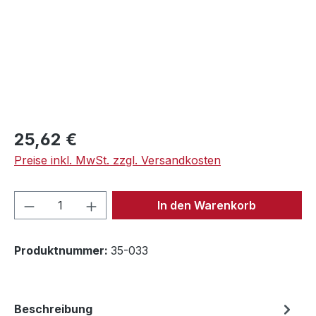
Regulärer Preis:
25,62 €
Preise inkl. MwSt. zzgl. Versandkosten
Produkt Anzahl: Gib den gewünschten We
In den Warenkorb
Produktnummer:
35-033
Beschreibung