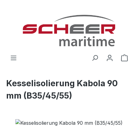
Zum Hauptinhalt springen
Ware
Kesselisolierung Kabola 90
mm (B35/45/55)
Bildergalerie überspringen