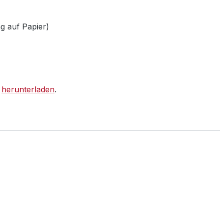
ng auf Papier)
F
herunterladen
.