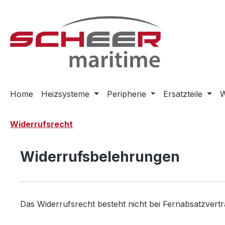
m Hauptinhalt springen
Zur Suche springen
Zur Hauptnavigation springen
Home
Heizsysteme
Peripherie
Ersatzteile
W
Widerrufsrecht
Widerrufsbelehrungen
Das Widerrufsrecht besteht nicht bei Fernabsatzvert