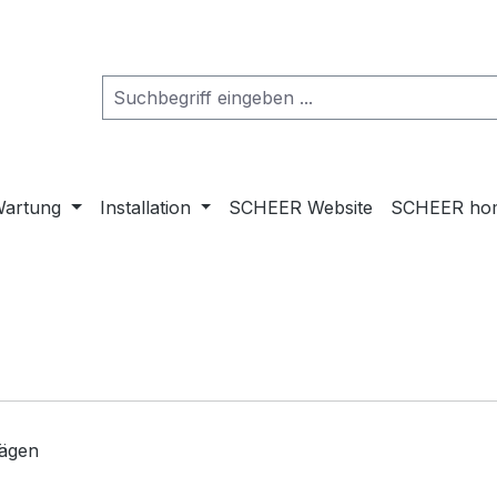
artung
Installation
SCHEER Website
SCHEER ho
rägen