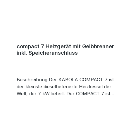
Bezeichnung compact 7 Nennleistung kW
7 Maße (B / H / T) mm 330 / 340 / 570 *
Maße Kombi (B / H / T) mm 330 / 445 /
620 * Spannung Volt 230 Gewicht kg 47
Brennstoff Diesel Wirkungsgrad
Verbrennung % 90 * Bemaßung ist
inklusive montierter Heizpumpe und
compact 7 Heizgerät mit Gelbbrenner
Ölbrenner.
inkl. Speicheranschluss
Beschreibung Der KABOLA COMPACT 7 ist
der kleinste dieselbefeuerte Heizkessel der
Welt, der 7 kW liefert. Der COMPACT 7 ist
als Heizkessel und - mit einer
Heizkesselregelung – auch als Kombikessel
lieferbar. Dank des geringen Einbaumaßes
und einer flüsterleisen, vollautomatischen
Arbeitsweise ist dieser Kessel für (kleine)