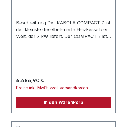
inklusive montierter Heizpumpe und
Ölbrenner.
Beschreibung Der KABOLA COMPACT 7 ist
der kleinste dieselbefeuerte Heizkessel der
Welt, der 7 kW liefert. Der COMPACT 7 ist
als Heizkessel und - mit einer
Heizkesselregelung – auch als Kombikessel
lieferbar. Dank des geringen Einbaumaßes
und einer flüsterleisen, vollautomatischen
Arbeitsweise ist dieser Kessel für (kleine)
Segel- und Motorboote optimal
Regulärer Preis:
6.686,90 €
geeignet.Dauerhafte Beheizung und sogar
Preise inkl. MwSt. zzgl. Versandkosten
warmes Frischwasser gehören zu den
Möglichkeiten. Ideal für Zentralheizung mit
In den Warenkorb
Radiatoren und/oder kombiniert mit
Heißluftheizung von KABOLA. Eine äußerst
effiziente, leise und kraftvolle
Anlage.Lieferumpfang Gelbbrenner