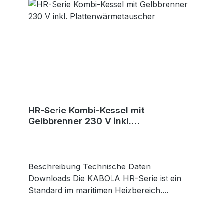
analoges Schaltfeld Umwälzpumpe FloCo-
Top (Kunststoff) Raumthermostat
Plattenwärmetauscher digitales Schaltfeld
Umschaltventil Brauchwasserschalter
Technische Daten Bezeichnung compact
7 Nennleistung kW 7 Maße (B / H / T) mm
330 / 340 / 570 * Maße Kombi (B / H / T)
mm 330 / 445 / 620 * Spannung Volt 230
Gewicht kg 47 Brennstoff Diesel
HR-Serie Kombi-Kessel mit
Wirkungsgrad Verbrennung % 90 *
Gelbbrenner 230 V inkl.
Bemaßung ist inklusive montierter
Plattenwärmetauscher
Heizpumpe und Ölbrenner.
Beschreibung Technische Daten
Downloads Die KABOLA HR-Serie ist ein
Standard im maritimen Heizbereich.
Bewährt seit vielen Jahren unter den
harten Bedingungen der Arbeitsschiffe und