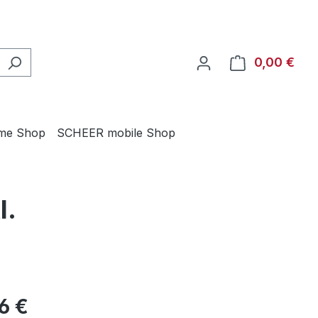
0,00 €
Ware
me Shop
SCHEER mobile Shop
l.
eis:
36 €