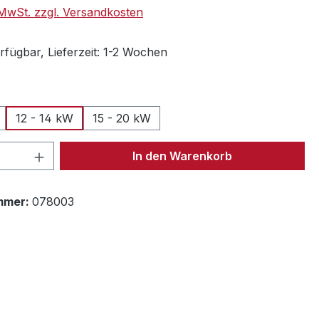
. MwSt. zzgl. Versandkosten
rfügbar, Lieferzeit: 1-2 Wochen
swählen
12 - 14 kW
15 - 20 kW
 Anzahl: Gib den gewünschten Wert ein 
In den Warenkorb
mmer:
078003