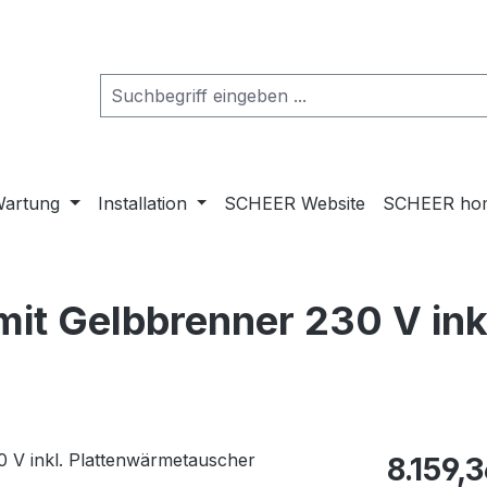
artung
Installation
SCHEER Website
SCHEER ho
it Gelbbrenner 230 V ink
Regulärer Pr
8.159,