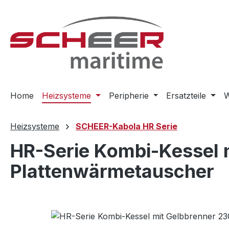
m Hauptinhalt springen
Zur Suche springen
Zur Hauptnavigation springen
Home
Heizsysteme
Peripherie
Ersatzteile
W
Heizsysteme
SCHEER-Kabola HR Serie
HR-Serie Kombi-Kessel m
Plattenwärmetauscher
Bildergalerie überspringen