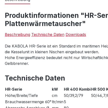
Produktinformationen "HR-Seri
Plattenwärmetauscher"
Beschreibung
Technische Daten
Downloads
Die KABOLA HR-Serie ist ein Standard im maritimen Heiz
die Kesselunit in kleinen Nischen eingebaut werden.
Hohe Energieeffizienz bedeutet nicht nur Wirtschaftlich
Gelbbrenner.
Technische Daten
HR-Serie
kW
HR 400 Kombi
HR 500 
Höhe/Breite/Tiefe
cm
50/39,2/79
50/46,7/
Brauchwassermenge 60°
ltr/min
5