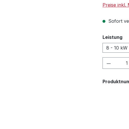
Preise inkl
Sofort ve
au
Leistung
8 - 10 kW
Produkt
Produktnu