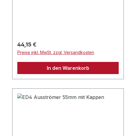
verwendet. Volumen: 117 ml.Hinweis:Alde
Artikel sind nur für drucklose Systeme
zulässig.
Regulärer Preis:
44,15 €
Preise inkl. MwSt. zzgl. Versandkosten
In den Warenkorb