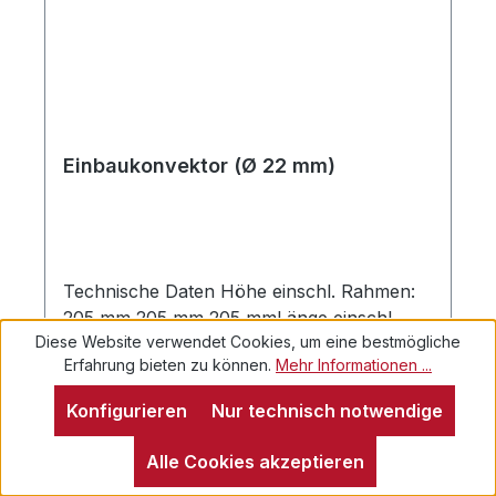
Einbaukonvektor (Ø 22 mm)
Technische Daten Höhe einschl. Rahmen:
205 mm 205 mm 205 mmLänge einschl.
Diese Website verwendet Cookies, um eine bestmögliche
Rahmen: 305 mm 555 mm 805
Erfahrung bieten zu können.
Mehr Informationen ...
mmRohrlänge: 336 mm 577 mm 830
mmTiefe: 65 mm 65 mm 65 mmGewicht: 0,3
Konfigurieren
Nur technisch notwendige
kg 0,5 kg 0,75 kgRohr: Ø 22 mm Ø 22 mm
Ø 22 mmHinweis:Dieser Artikel ist
Alle Cookies akzeptieren
kompatibel zum SCHEER und Alde