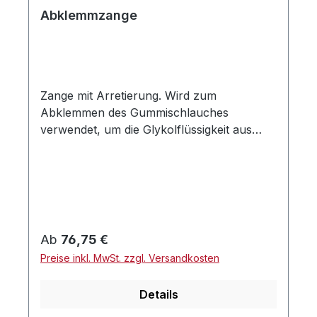
Abklemmzange
Zange mit Arretierung. Wird zum
Abklemmen des Gummischlauches
verwendet, um die Glykolflüssigkeit aus
dem gesamten Heizungssystem nicht
ablassen zu müssen.Hinweis: Dieser Artikel
ist kompatibel zum SCHEER und Alde
System.
Regulärer Preis:
Ab
76,75 €
Preise inkl. MwSt. zzgl. Versandkosten
Details