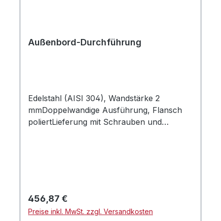
Außenbord-Durchführung
Edelstahl (AISI 304), Wandstärke 2
mmDoppelwandige Ausführung, Flansch
poliertLieferung mit Schrauben und
DichtungAusführung geneigt, damit kein
Wasser in die Abgasleitung eindringtFür alle
Bootsbaumaterialien geeignetØ 50 mm:
KB(20/45) EcoLineØ 60 mm: HR300
Regulärer Preis:
456,87 €
Preise inkl. MwSt. zzgl. Versandkosten