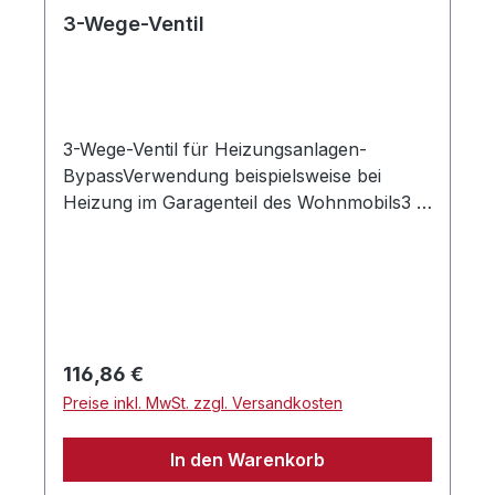
3-Wege-Ventil
3-Wege-Ventil für Heizungsanlagen-
BypassVerwendung beispielsweise bei
Heizung im Garagenteil des Wohnmobils3 x
3/4” InnengewindeHinweis: Dieser Artikel
ist kompatibel zum SCHEER und Alde
System.Nur für drucklose Systeme
zulässig.
Regulärer Preis:
116,86 €
Preise inkl. MwSt. zzgl. Versandkosten
In den Warenkorb