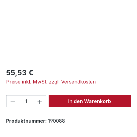
Regulärer Preis:
55,53 €
Preise inkl. MwSt. zzgl. Versandkosten
Produkt Anzahl: Gib den gewünschten We
In den Warenkorb
Produktnummer:
190088