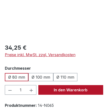
Regulärer Preis:
34,25 €
Preise inkl. MwSt. zzgl. Versandkosten
auswählen
Durchmesser
Ø 80 mm
Ø 100 mm
Ø 110 mm
Produkt Anzahl: Gib den gewünschten We
In den Warenkorb
Produktnummer:
14-N065