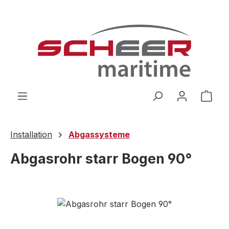
Zum Hauptinhalt springen
Ware
Installation
Abgassysteme
Abgasrohr starr Bogen 90°
Bildergalerie überspringen