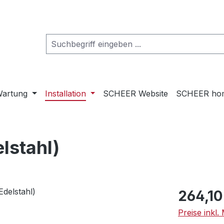
artung
Installation
SCHEER Website
SCHEER ho
lstahl)
Regulärer Pr
264,10
Preise inkl