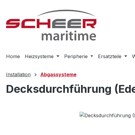
m Hauptinhalt springen
Zur Suche springen
Zur Hauptnavigation springen
Home
Heizsysteme
Peripherie
Ersatzteile
W
Installation
Abgassysteme
Decksdurchführung (Ede
Bildergalerie überspringen