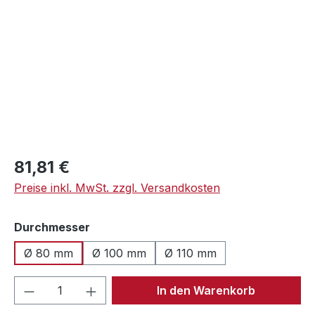
Regulärer Preis:
81,81 €
Preise inkl. MwSt. zzgl. Versandkosten
auswählen
Durchmesser
Ø 80 mm
Ø 100 mm
Ø 110 mm
Produkt Anzahl: Gib den gewünschten We
In den Warenkorb