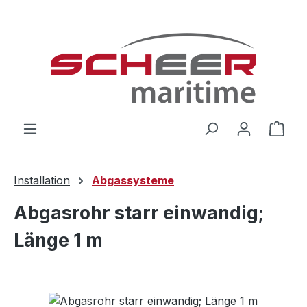
Zum Hauptinhalt springen
Ware
Installation
Abgassysteme
Abgasrohr starr einwandig;
Länge 1 m
Bildergalerie überspringen