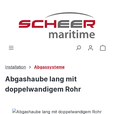
Zum Hauptinhalt springen
Ware
Installation
Abgassysteme
Abgashaube lang mit
doppelwandigem Rohr
Bildergalerie überspringen