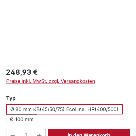
Regulärer Preis:
248,93 €
Preise inkl. MwSt. zzgl. Versandkosten
auswählen
Typ
Ø 80 mm KB(45/50/75) EcoLine, HR(400/500)
Ø 100 mm
Produkt Anzahl: Gib den gewünschten We
In den Warenkorb