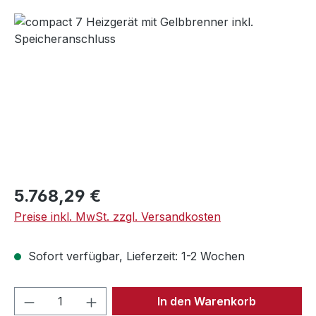
Bildergalerie überspringen
Regulärer Preis:
5.768,29 €
Preise inkl. MwSt. zzgl. Versandkosten
Sofort verfügbar, Lieferzeit: 1-2 Wochen
Produkt Anzahl: Gib den gewünschten We
In den Warenkorb