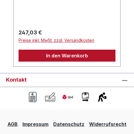
Wasseranschluss 16 mm Rohranschluss
Geräuschloser Lüfter mit niedrigem
Stromverbrauch Auch ohne Lüfterregler
direkt schaltbar Ausgestattet mit einem
geräuschlosen, energiesparenden Lüfter
Regulärer Preis:
247,03 €
Abmessungen (B/H/T): 321 x 152 x 125,7
Preise inkl. MwSt. zzgl. Versandkosten
cm
In den Warenkorb
Kontakt
AGB
Impressum
Datenschutz
Widerrufsrecht