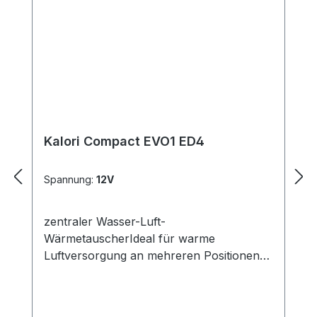
Kalori Compact EVO1 ED4
Spannung:
12V
zentraler Wasser-Luft-
WärmetauscherIdeal für warme
Luftversorgung an mehreren Positionen
des SchiffsDie Auslässe können einfach
mit Hilfe der beiden seitlichen Schieber am
Heizgerät montiert werden, wobei ein Clip