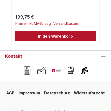
sie sicher an ihrem Platz
hältHeizleistung4,3 kWLuftstrom230
m3/hStromverbrauch70
Regulärer Preis:
199,75 €
WGeräuschpegel63 dBGewicht2,2
Preise inkl. MwSt. zzgl. Versandkosten
kgWasseranschluss16 mm
RohranschlussLuftanschlussØ 55mm
In den Warenkorb
Kontakt
AGB
Impressum
Datenschutz
Widerrufsrecht