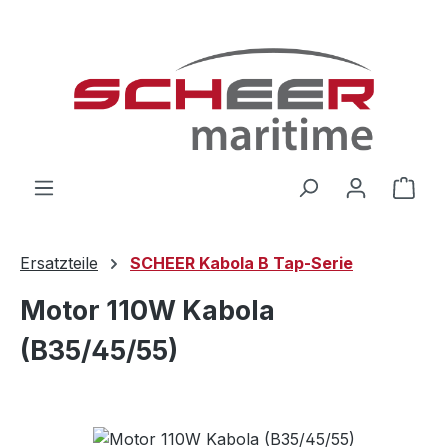
Zum Hauptinhalt springen
Ware
Ersatzteile
SCHEER Kabola B Tap-Serie
Motor 110W Kabola
(B35/45/55)
Bildergalerie überspringen