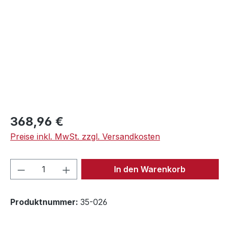
Regulärer Preis:
368,96 €
Preise inkl. MwSt. zzgl. Versandkosten
Produkt Anzahl: Gib den gewünschten We
In den Warenkorb
Produktnummer:
35-026