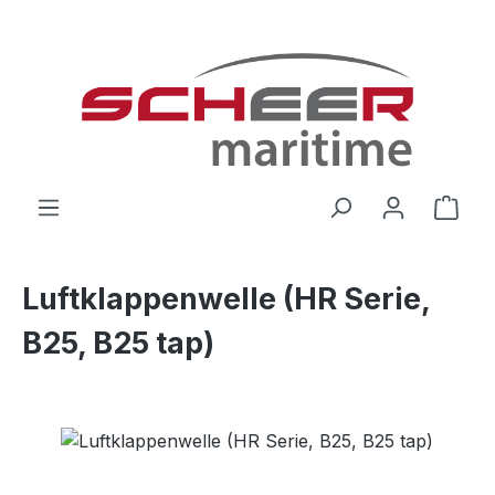
Zum Hauptinhalt springen
Ware
Luftklappenwelle (HR Serie,
B25, B25 tap)
Bildergalerie überspringen