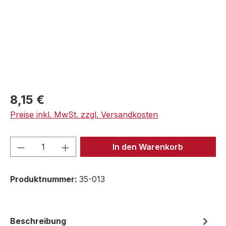
Regulärer Preis:
8,15 €
Preise inkl. MwSt. zzgl. Versandkosten
Produkt Anzahl: Gib den gewünschten We
In den Warenkorb
Produktnummer:
35-013
Beschreibung