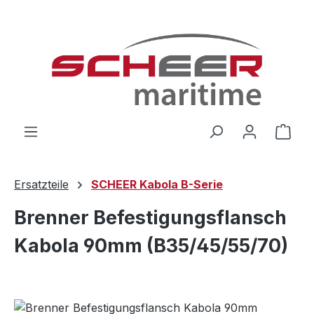
Zum Hauptinhalt springen
Ware
Ersatzteile
SCHEER Kabola B-Serie
Brenner Befestigungsflansch
Kabola 90mm (B35/45/55/70)
Bildergalerie überspringen