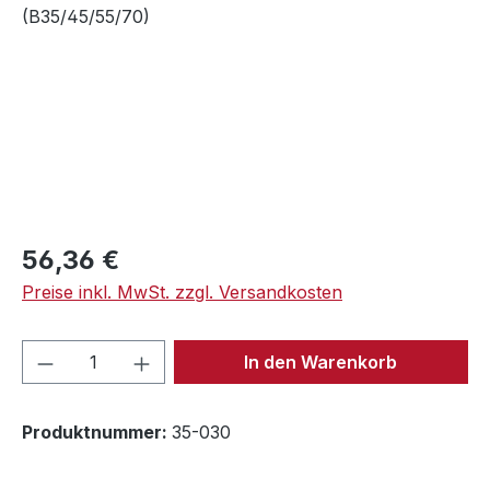
Regulärer Preis:
56,36 €
Preise inkl. MwSt. zzgl. Versandkosten
Produkt Anzahl: Gib den gewünschten We
In den Warenkorb
Produktnummer:
35-030