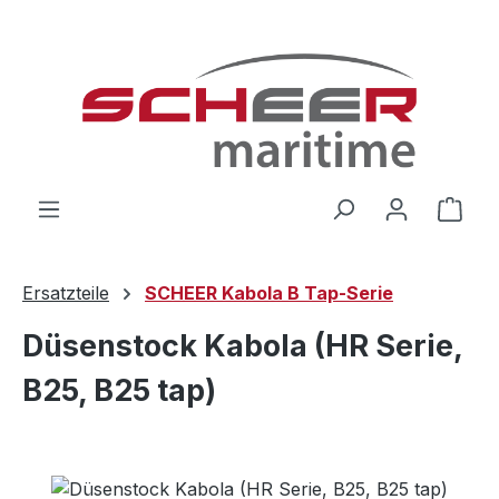
Zum Hauptinhalt springen
Ware
Ersatzteile
SCHEER Kabola B Tap-Serie
Düsenstock Kabola (HR Serie,
B25, B25 tap)
Bildergalerie überspringen