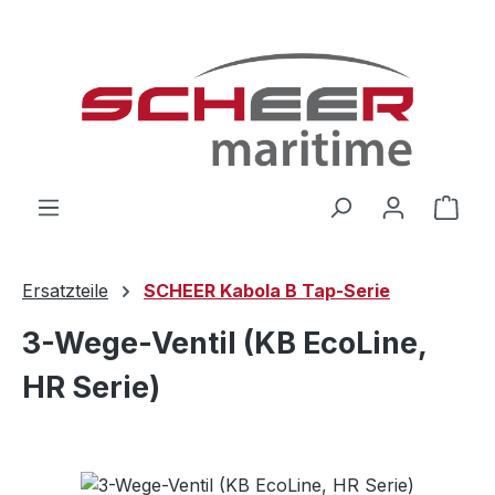
Zum Hauptinhalt springen
Ware
Ersatzteile
SCHEER Kabola B Tap-Serie
3-Wege-Ventil (KB EcoLine,
HR Serie)
Bildergalerie überspringen