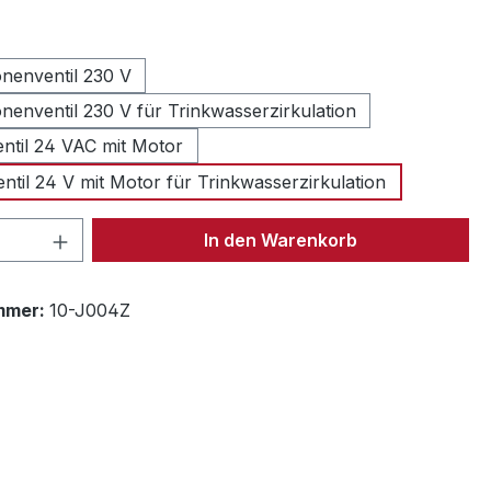
len
3 Wege Zonenventil 230 V
nenventil 230 V für Trinkwasserzirkulation
ntil 24 VAC mit Motor
ntil 24 V mit Motor für Trinkwasserzirkulation
 Anzahl: Gib den gewünschten Wert ein 
In den Warenkorb
mmer:
10-J004Z