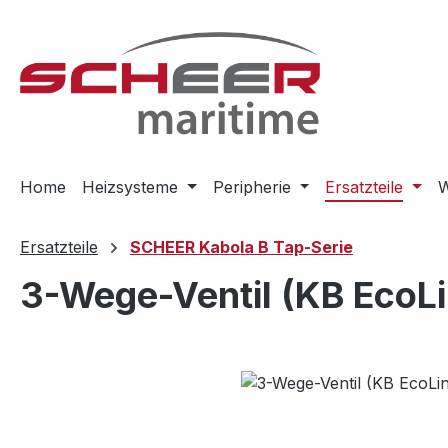
m Hauptinhalt springen
Zur Suche springen
Zur Hauptnavigation springen
Home
Heizsysteme
Peripherie
Ersatzteile
W
Ersatzteile
SCHEER Kabola B Tap-Serie
3-Wege-Ventil (KB EcoLi
Bildergalerie überspringen