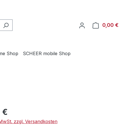
0,00 €
Ware
me Shop
SCHEER mobile Shop
eis:
 €
. MwSt. zzgl. Versandkosten