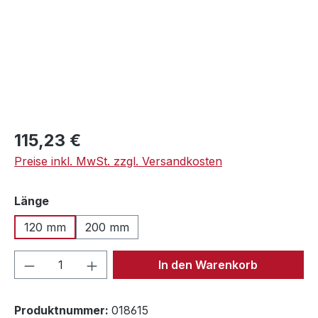
Regulärer Preis:
115,23 €
Preise inkl. MwSt. zzgl. Versandkosten
auswählen
Länge
120 mm
200 mm
Produkt Anzahl: Gib den gewünschten We
In den Warenkorb
Produktnummer:
018615