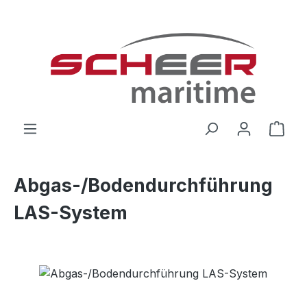
Zum Hauptinhalt springen
Ware
Abgas-/Bodendurchführung
LAS-System
Bildergalerie überspringen