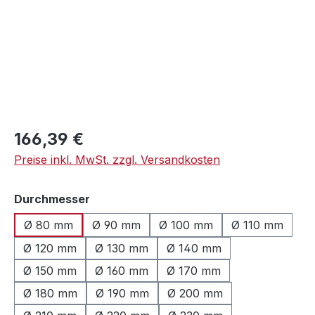
Regulärer Preis:
166,39 €
Preise inkl. MwSt. zzgl. Versandkosten
auswählen
Durchmesser
Ø 80 mm
Ø 90 mm
Ø 100 mm
Ø 110 mm
Ø 120 mm
Ø 130 mm
Ø 140 mm
Ø 150 mm
Ø 160 mm
Ø 170 mm
Ø 180 mm
Ø 190 mm
Ø 200 mm