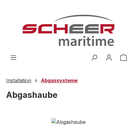
Zum Hauptinhalt springen
Ware
Installation
Abgassysteme
Abgashaube
Bildergalerie überspringen