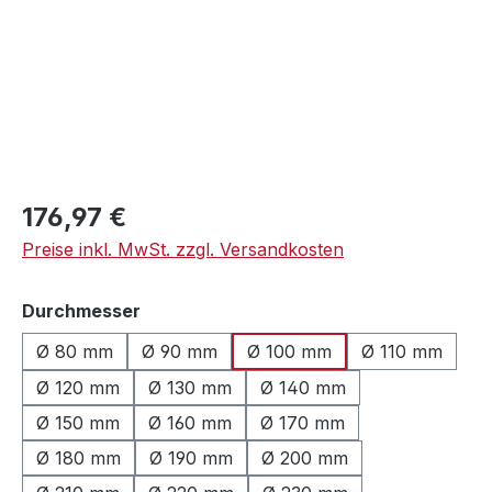
Regulärer Preis:
176,97 €
Preise inkl. MwSt. zzgl. Versandkosten
auswählen
Durchmesser
Ø 80 mm
Ø 90 mm
Ø 100 mm
Ø 110 mm
Ø 120 mm
Ø 130 mm
Ø 140 mm
Ø 150 mm
Ø 160 mm
Ø 170 mm
Ø 180 mm
Ø 190 mm
Ø 200 mm