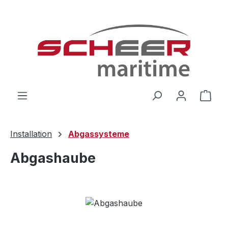
Zum Hauptinhalt springen
Ware
Installation
Abgassysteme
Abgashaube
Bildergalerie überspringen