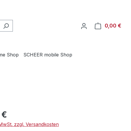
0,00 €
Ware
me Shop
SCHEER mobile Shop
eis:
 €
. MwSt. zzgl. Versandkosten