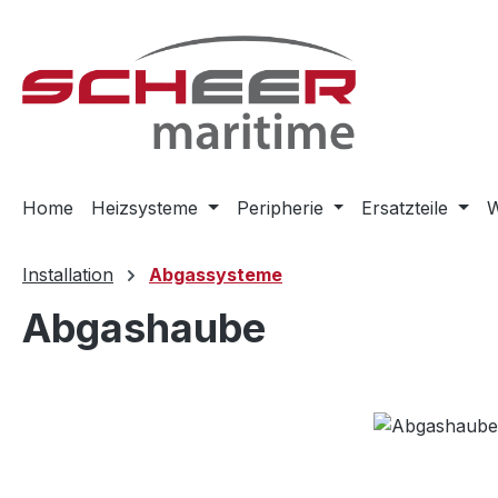
m Hauptinhalt springen
Zur Suche springen
Zur Hauptnavigation springen
Home
Heizsysteme
Peripherie
Ersatzteile
W
Installation
Abgassysteme
Abgashaube
Bildergalerie überspringen