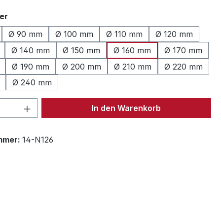
auswählen
er
Ø 90 mm
Ø 100 mm
Ø 110 mm
Ø 120 mm
Ø 140 mm
Ø 150 mm
Ø 160 mm
Ø 170 mm
Ø 190 mm
Ø 200 mm
Ø 210 mm
Ø 220 mm
Ø 240 mm
 Anzahl: Gib den gewünschten Wert ein 
In den Warenkorb
mmer:
14-N126