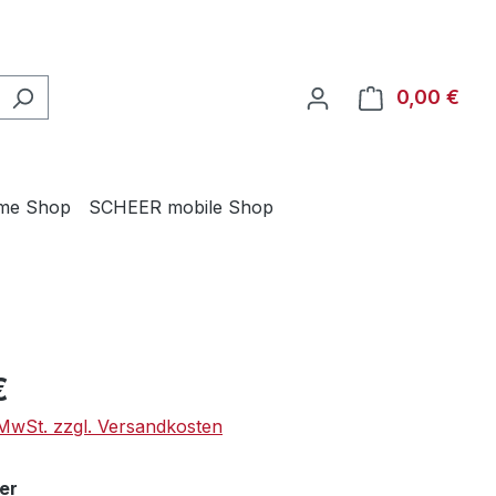
0,00 €
Ware
me Shop
SCHEER mobile Shop
eis:
€
. MwSt. zzgl. Versandkosten
auswählen
er