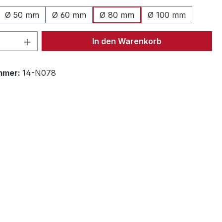
Ø 50 mm
Ø 60 mm
Ø 80 mm
Ø 100 mm
 Anzahl: Gib den gewünschten Wert ein 
In den Warenkorb
mmer:
14-N078