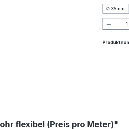
Ø 35mm
Produkt
Produktnu
r flexibel (Preis pro Meter)"