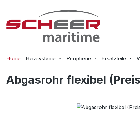
m Hauptinhalt springen
Zur Suche springen
Zur Hauptnavigation springen
Home
Heizsysteme
Peripherie
Ersatzteile
W
Abgasrohr flexibel (Prei
Bildergalerie überspringen