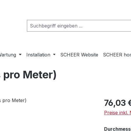
artung
Installation
SCHEER Website
SCHEER ho
s pro Meter)
Regulärer Pr
76,03 
Preise inkl
Durchmess