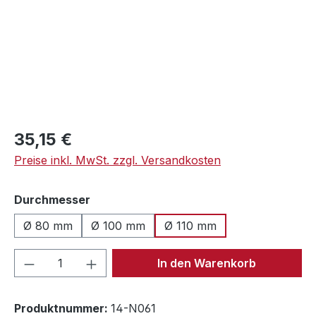
Regulärer Preis:
35,15 €
Preise inkl. MwSt. zzgl. Versandkosten
auswählen
Durchmesser
Ø 80 mm
Ø 100 mm
Ø 110 mm
Produkt Anzahl: Gib den gewünschten We
In den Warenkorb
Produktnummer:
14-N061