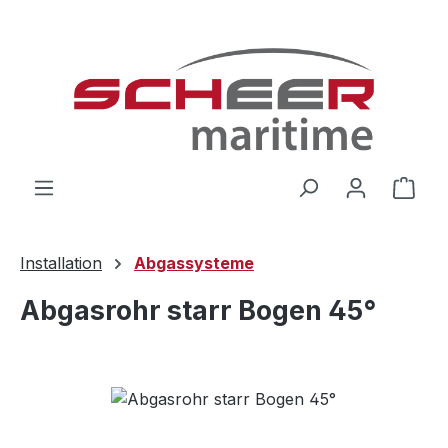
Zum Hauptinhalt springen
Ware
Installation
Abgassysteme
Abgasrohr starr Bogen 45°
Bildergalerie überspringen