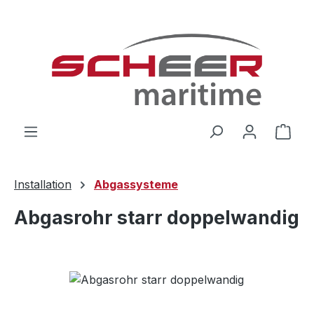
Zum Hauptinhalt springen
Ware
Installation
Abgassysteme
Abgasrohr starr doppelwandig
Bildergalerie überspringen