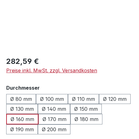
Regulärer Preis:
282,59 €
Preise inkl. MwSt. zzgl. Versandkosten
auswählen
Durchmesser
Ø 80 mm
Ø 100 mm
Ø 110 mm
Ø 120 mm
Ø 130 mm
Ø 140 mm
Ø 150 mm
Ø 160 mm
Ø 170 mm
Ø 180 mm
Ø 190 mm
Ø 200 mm