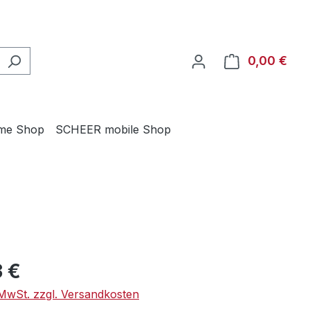
0,00 €
Ware
me Shop
SCHEER mobile Shop
eis:
 €
. MwSt. zzgl. Versandkosten