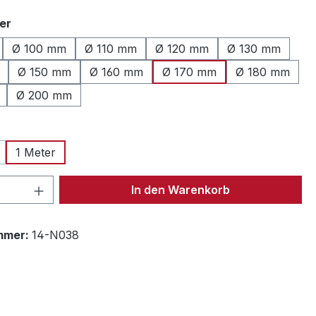
auswählen
er
Ø 100 mm
Ø 110 mm
Ø 120 mm
Ø 130 mm
Ø 150 mm
Ø 160 mm
Ø 170 mm
Ø 180 mm
Ø 200 mm
ählen
1 Meter
 Option ist zurzeit nicht verfügbar.)
 Anzahl: Gib den gewünschten Wert ein 
In den Warenkorb
mmer:
14-N038