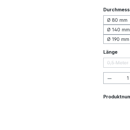
Durchmess
Ø 80 mm
Ø 140 mm
Ø 190 mm
ausw
Länge
0,5 Meter
(Diese
Produkt
Produktnu