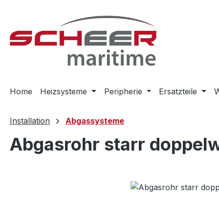
m Hauptinhalt springen
Zur Suche springen
Zur Hauptnavigation springen
Home
Heizsysteme
Peripherie
Ersatzteile
W
Installation
Abgassysteme
Abgasrohr starr doppel
Bildergalerie überspringen