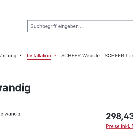
artung
Installation
SCHEER Website
SCHEER ho
wandig
Regulärer Pr
298,43
Preise inkl