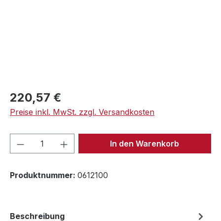
Regulärer Preis:
220,57 €
Preise inkl. MwSt. zzgl. Versandkosten
Produkt Anzahl: Gib den gewünschten We
In den Warenkorb
Produktnummer:
0612100
Beschreibung