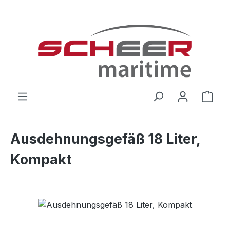
Zum Hauptinhalt springen
Ware
Ausdehnungsgefäß 18 Liter,
Kompakt
Bildergalerie überspringen