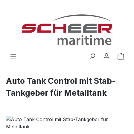
Zum Hauptinhalt springen
Ware
Auto Tank Control mit Stab-
Tankgeber für Metalltank
Bildergalerie überspringen