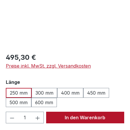
Regulärer Preis:
495,30 €
Preise inkl. MwSt. zzgl. Versandkosten
auswählen
Länge
250 mm
300 mm
400 mm
450 mm
500 mm
600 mm
Produkt Anzahl: Gib den gewünschten We
In den Warenkorb