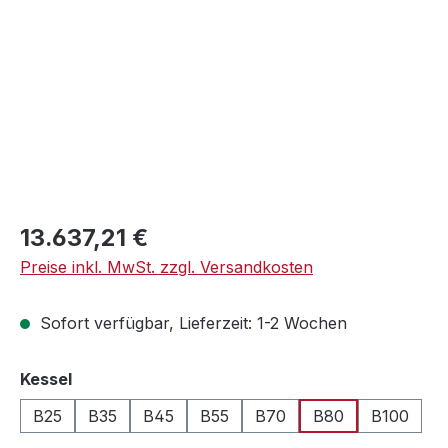
Regulärer Preis:
13.637,21 €
Preise inkl. MwSt. zzgl. Versandkosten
Sofort verfügbar, Lieferzeit: 1-2 Wochen
auswählen
Kessel
B25
B35
B45
B55
B70
B80
B100