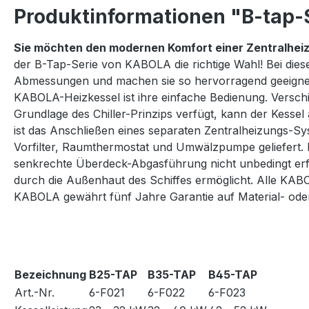
Produktinformationen "B-tap-S
Sie möchten den modernen Komfort einer Zentralhei
der B-Tap-Serie von KABOLA die richtige Wahl! Bei dies
Abmessungen und machen sie so hervorragend geeignet fü
KABOLA-Heizkessel ist ihre einfache Bedienung. Verschi
Grundlage des Chiller-Prinzips verfügt, kann der Kess
ist das Anschließen eines separaten Zentralheizungs-S
Vorfilter, Raumthermostat und Umwälzpumpe geliefert. Die
senkrechte Überdeck-Abgasführung nicht unbedingt erfo
durch die Außenhaut des Schiffes ermöglicht. Alle KA
KABOLA gewährt fünf Jahre Garantie auf Material- oder
Bezeichnung
B25-TAP
B35-TAP
B45-TAP
Art.-Nr.
6-F021
6-F022
6-F023