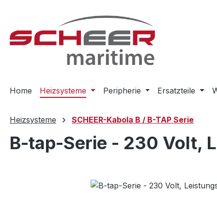
m Hauptinhalt springen
Zur Suche springen
Zur Hauptnavigation springen
Home
Heizsysteme
Peripherie
Ersatzteile
W
Heizsysteme
SCHEER-Kabola B / B-TAP Serie
B-tap-Serie - 230 Volt, 
Bildergalerie überspringen