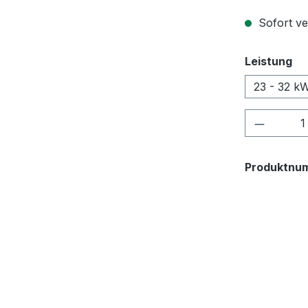
Sofort ve
au
Leistung
23 - 32 k
Produkt
Produktnu