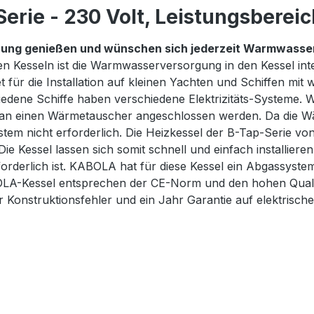
erie - 230 Volt, Leistungsberei
zung genießen und wünschen sich jederzeit Warmwasser
en Kesseln ist die Warmwasserversorgung in den Kessel int
r die Installation auf kleinen Yachten und Schiffen mit we
edene Schiffe haben verschiedene Elektrizitäts-Systeme. 
el an einen Wärmetauscher angeschlossen werden. Da die W
ystem nicht erforderlich. Die Heizkessel der B-Tap-Serie 
 Kessel lassen sich somit schnell und einfach installieren. 
rderlich ist. KABOLA hat für diese Kessel ein Abgassystem
BOLA-Kessel entsprechen der CE-Norm und den hohen Quali
 Konstruktionsfehler und ein Jahr Garantie auf elektrisc