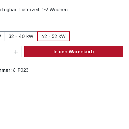
rfügbar, Lieferzeit: 1-2 Wochen
swählen
W
32 - 40 kW
42 - 52 kW
 Anzahl: Gib den gewünschten Wert ein 
In den Warenkorb
mmer:
6-F023