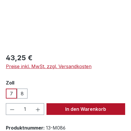
Regulärer Preis:
43,25 €
Preise inkl. MwSt. zzgl. Versandkosten
auswählen
Zoll
7
8
Produkt Anzahl: Gib den gewünschten We
In den Warenkorb
Produktnummer:
13-M086