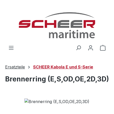
Zum Hauptinhalt springen
Ware
Ersatzteile
SCHEER Kabola E und S-Serie
Brennerring (E,S,OD,OE,2D,3D)
Bildergalerie überspringen