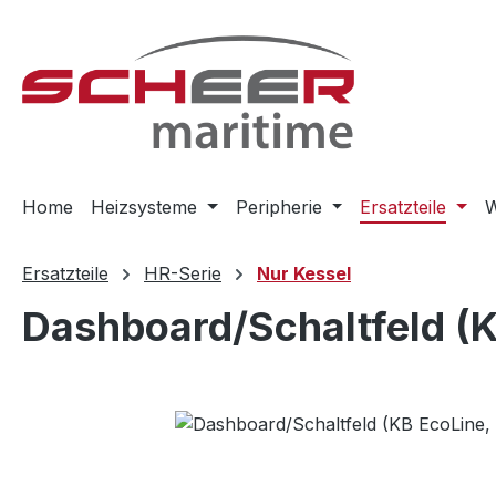
m Hauptinhalt springen
Zur Suche springen
Zur Hauptnavigation springen
Home
Heizsysteme
Peripherie
Ersatzteile
W
Ersatzteile
HR-Serie
Nur Kessel
Dashboard/Schaltfeld (K
Bildergalerie überspringen