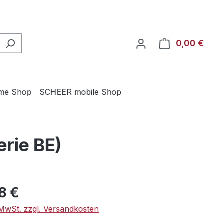
0,00 €
Ware
me Shop
SCHEER mobile Shop
rie BE)
eis:
8 €
. MwSt. zzgl. Versandkosten