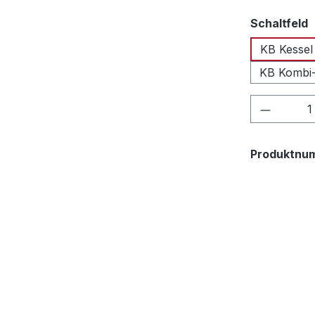
a
Schaltfeld
KB Kessel
KB Kombi-
Produkt
Produktnu