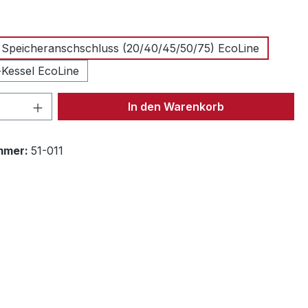
uswählen
 Speicheranschschluss (20/40/45/50/75) EcoLine
Kessel EcoLine
 Anzahl: Gib den gewünschten Wert ein 
In den Warenkorb
mmer:
51-011