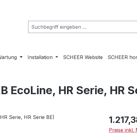
artung
Installation
SCHEER Website
SCHEER ho
B EcoLine, HR Serie, HR Se
Regulärer Pr
1.217,3
Preise inkl