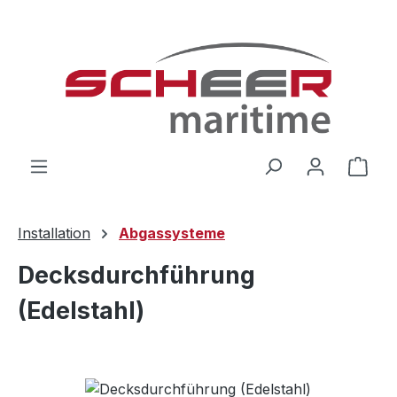
Zum Hauptinhalt springen
Ware
Installation
Abgassysteme
Decksdurchführung
(Edelstahl)
Bildergalerie überspringen