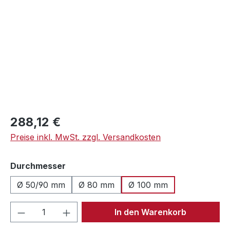
Regulärer Preis:
288,12 €
Preise inkl. MwSt. zzgl. Versandkosten
auswählen
Durchmesser
Ø 50/90 mm
Ø 80 mm
Ø 100 mm
Produkt Anzahl: Gib den gewünschten We
In den Warenkorb