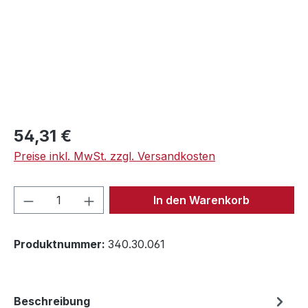
Regulärer Preis:
54,31 €
Preise inkl. MwSt. zzgl. Versandkosten
Produkt Anzahl: Gib den gewünschten We
In den Warenkorb
Produktnummer:
340.30.061
Beschreibung