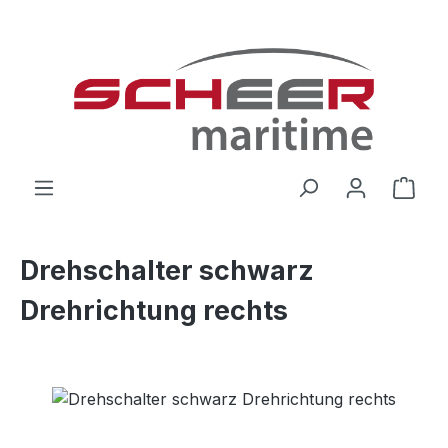
Zum Hauptinhalt springen
Ware
Drehschalter schwarz
Drehrichtung rechts
Bildergalerie überspringen