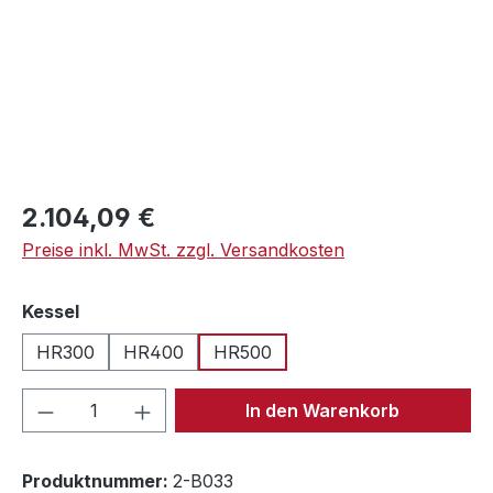
Regulärer Preis:
2.104,09 €
Preise inkl. MwSt. zzgl. Versandkosten
auswählen
Kessel
HR300
HR400
HR500
Produkt Anzahl: Gib den gewünschten We
In den Warenkorb
Produktnummer:
2-B033