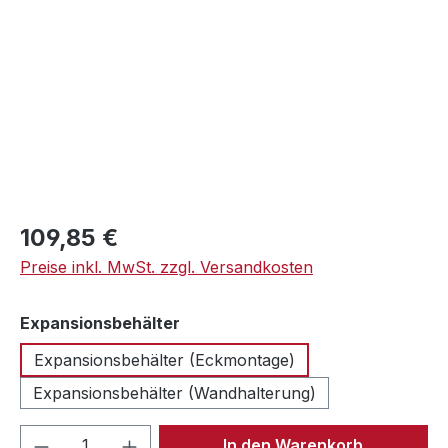
Regulärer Preis:
109,85 €
Preise inkl. MwSt. zzgl. Versandkosten
auswählen
Expansionsbehälter
Expansionsbehälter (Eckmontage)
Expansionsbehälter (Wandhalterung)
Produkt Anzahl: Gib den gewünschten We
In den Warenkorb