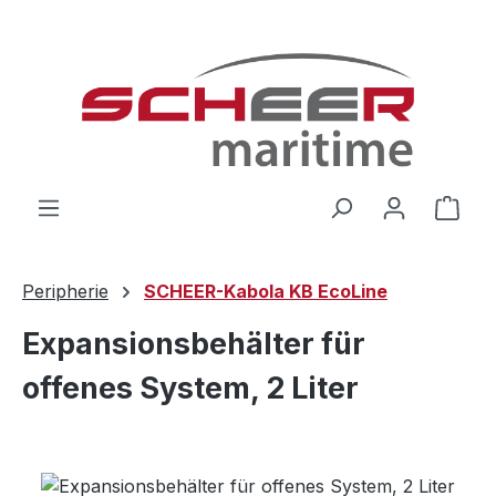
Zum Hauptinhalt springen
Ware
Peripherie
SCHEER-Kabola KB EcoLine
Expansionsbehälter für
offenes System, 2 Liter
Bildergalerie überspringen