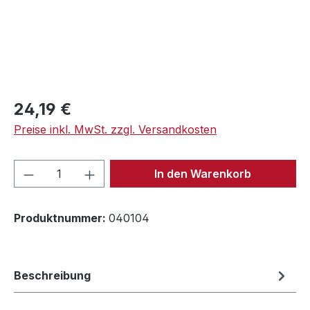
Regulärer Preis:
24,19 €
Preise inkl. MwSt. zzgl. Versandkosten
Produkt Anzahl: Gib den gewünschten We
In den Warenkorb
Produktnummer:
040104
Beschreibung