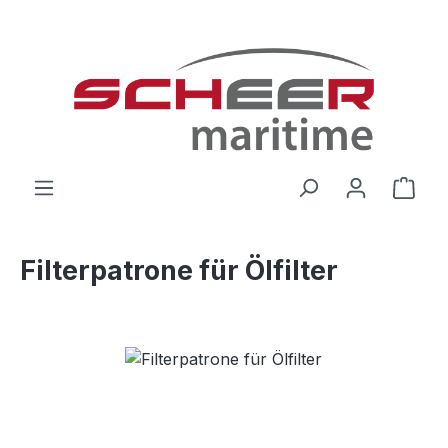
Zum Hauptinhalt springen
Ware
Filterpatrone für Ölfilter
Bildergalerie überspringen