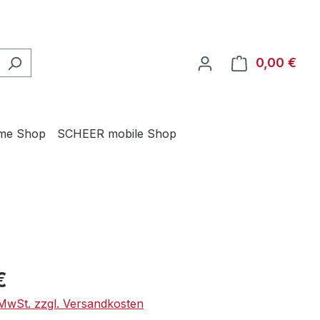
0,00 €
Ware
me Shop
SCHEER mobile Shop
eis:
€
. MwSt. zzgl. Versandkosten