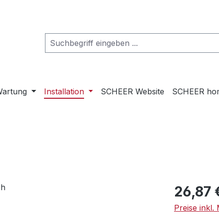
artung
Installation
SCHEER Website
SCHEER ho
Regulärer Pr
26,87 
Preise inkl