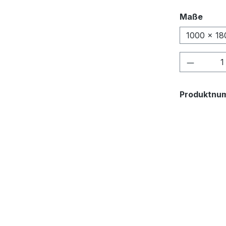
ausw
Maße
1000 × 18
Produkt
Produktnu