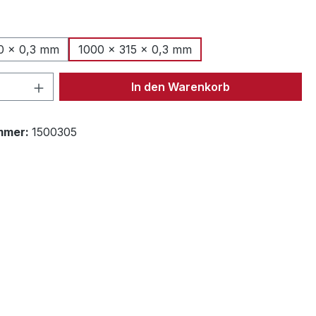
ählen
0 × 0,3 mm
1000 × 315 × 0,3 mm
 Anzahl: Gib den gewünschten Wert ein 
In den Warenkorb
mmer:
1500305