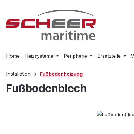
m Hauptinhalt springen
Zur Suche springen
Zur Hauptnavigation springen
Home
Heizsysteme
Peripherie
Ersatzteile
W
Installation
Fußbodenheizung
Fußbodenblech
Bildergalerie überspringen