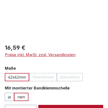
Regulärer Preis:
16,59 €
Preise inkl. MwSt. zzgl. Versandkosten
auswählen
Maße
62x62mm
150x150mm
200x200m
(Diese Option ist zurzeit nicht verfügbar.)
(Diese Option ist zurzeit
auswählen
Mit montierter Bandklemmschelle
ja
nein