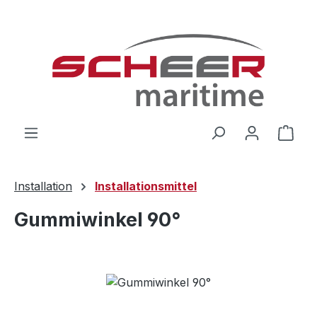
Zum Hauptinhalt springen
Ware
Installation
Installationsmittel
Gummiwinkel 90°
Bildergalerie überspringen