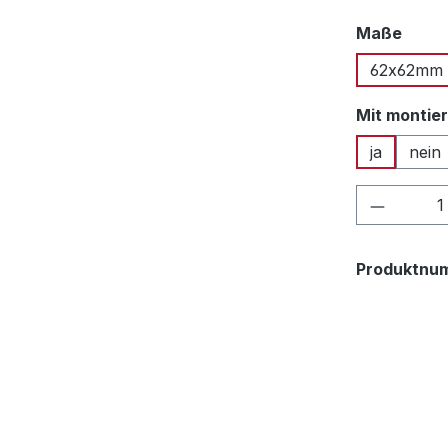
ausw
Maße
62x62mm
Mit montie
ja
nein
Produkt
Produktnu