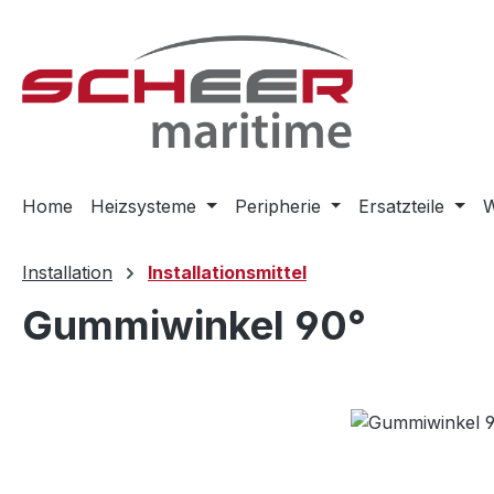
m Hauptinhalt springen
Zur Suche springen
Zur Hauptnavigation springen
Home
Heizsysteme
Peripherie
Ersatzteile
W
Installation
Installationsmittel
Gummiwinkel 90°
Bildergalerie überspringen