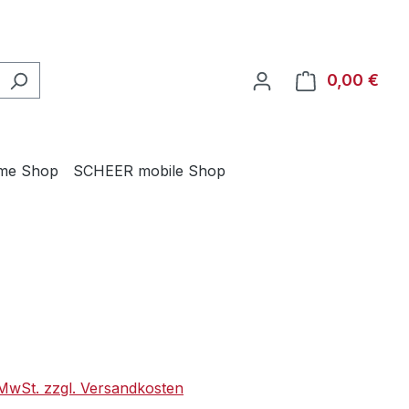
0,00 €
Ware
me Shop
SCHEER mobile Shop
eis:
. MwSt. zzgl. Versandkosten