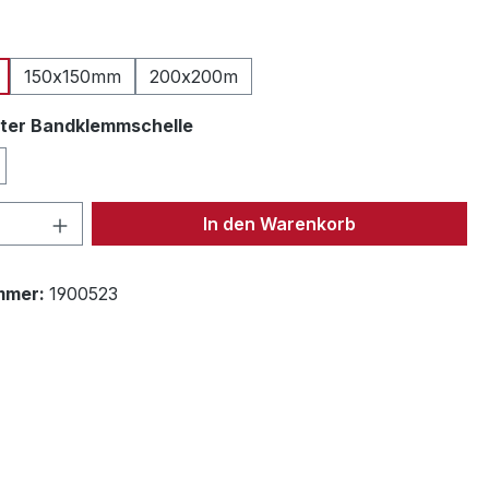
ählen
150x150mm
200x200m
auswählen
rter Bandklemmschelle
 Anzahl: Gib den gewünschten Wert ein 
In den Warenkorb
mmer:
1900523