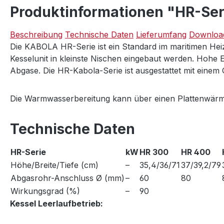
Produktinformationen "HR-Ser
Beschreibung
Technische Daten
Lieferumfang
Downloa
Die KABOLA HR-Serie ist ein Standard im maritimen Heiz
Kesselunit in kleinste Nischen eingebaut werden. Hohe E
Abgase. Die HR-Kabola-Serie ist ausgestattet mit einem
Die Warmwasserbereitung kann über einen Plattenwärm
Technische Daten
HR-Serie
kW
HR 300
HR 400
Höhe/Breite/Tiefe (cm)
–
35,4/36/71
37/39,2/79
Abgasrohr-Anschluss Ø (mm)
–
60
80
Wirkungsgrad (%)
–
90
Kessel Leerlaufbetrieb: