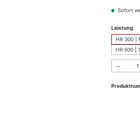
Sofort ve
au
Leistung
HR 300 | 
HR 500 | 
Produkt
Produktnu