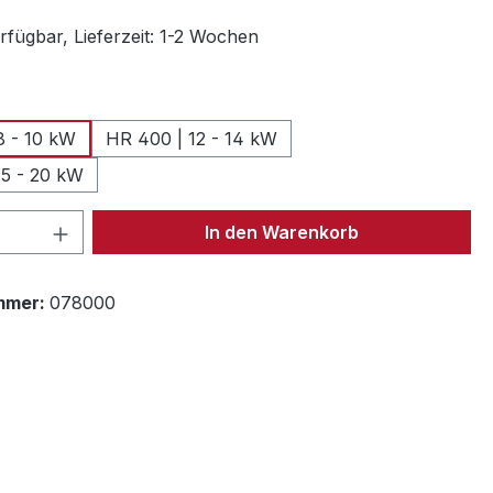
rfügbar, Lieferzeit: 1-2 Wochen
swählen
8 - 10 kW
HR 400 | 12 - 14 kW
15 - 20 kW
 Anzahl: Gib den gewünschten Wert ein 
In den Warenkorb
mmer:
078000