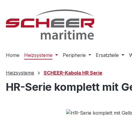
m Hauptinhalt springen
Zur Suche springen
Zur Hauptnavigation springen
Home
Heizsysteme
Peripherie
Ersatzteile
W
Heizsysteme
SCHEER-Kabola HR Serie
HR-Serie komplett mit 
Bildergalerie überspringen