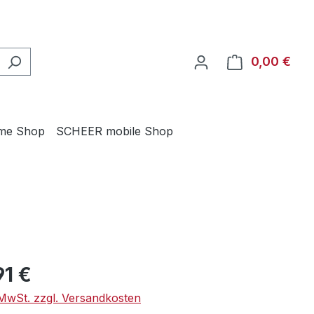
0,00 €
Ware
me Shop
SCHEER mobile Shop
eis:
91 €
. MwSt. zzgl. Versandkosten