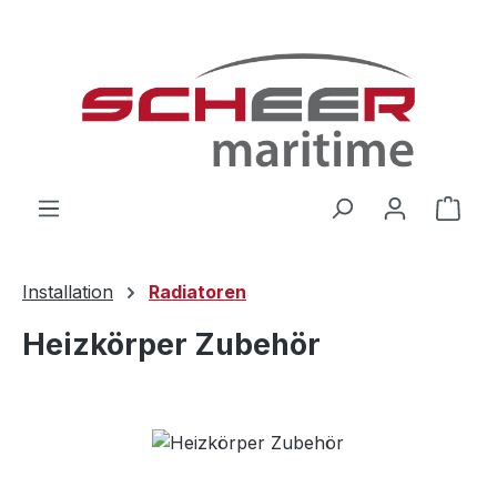
Zum Hauptinhalt springen
Ware
Installation
Radiatoren
Heizkörper Zubehör
Bildergalerie überspringen