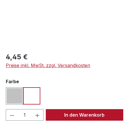
Regulärer Preis:
4,45 €
Preise inkl. MwSt. zzgl. Versandkosten
auswählen
Farbe
silber
weiß
Produkt Anzahl: Gib den gewünschten We
In den Warenkorb