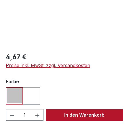
Regulärer Preis:
4,67 €
Preise inkl. MwSt. zzgl. Versandkosten
auswählen
Farbe
silber
weiß
Produkt Anzahl: Gib den gewünschten We
In den Warenkorb