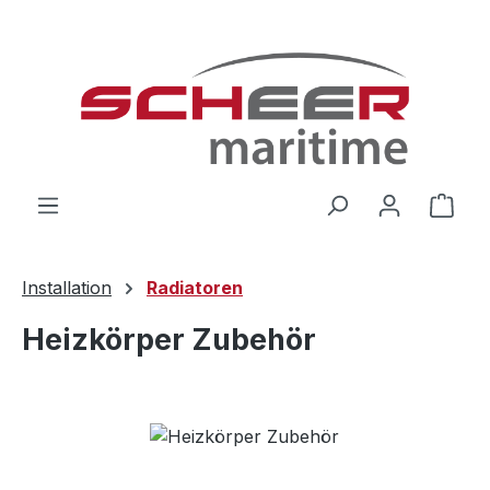
Zum Hauptinhalt springen
Ware
Installation
Radiatoren
Heizkörper Zubehör
Bildergalerie überspringen