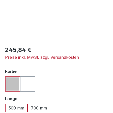
Regulärer Preis:
245,84 €
Preise inkl. MwSt. zzgl. Versandkosten
auswählen
Farbe
silber
weiß
auswählen
Länge
500 mm
700 mm