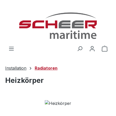
Zum Hauptinhalt springen
Ware
Installation
Radiatoren
Heizkörper
Bildergalerie überspringen