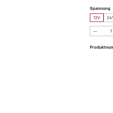
a
Spannung
12V
24
Produkt
Produktnu