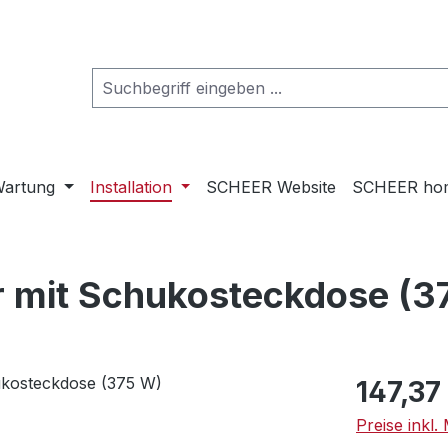
artung
Installation
SCHEER Website
SCHEER ho
r mit Schukosteckdose (3
Regulärer Pr
147,37
Preise inkl