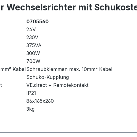
er Wechselsrichter mit Schukost
0705560
24V
230V
375VA
300W
700W
0mm² Kabel
Schraubklemmen max. 10mm² Kabel
Schuko-Kupplung
t
VE.direct + Remotekontakt
IP21
86x165x260
3kg