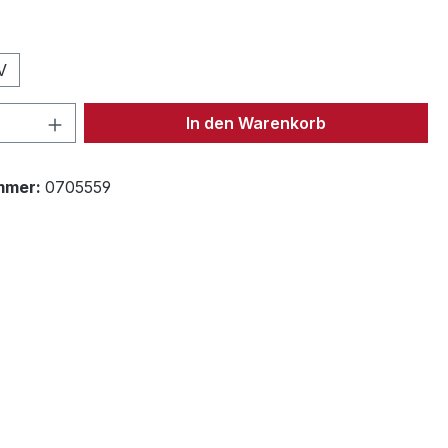
uswählen
V
 Anzahl: Gib den gewünschten Wert ein 
In den Warenkorb
mmer:
0705559