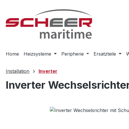
m Hauptinhalt springen
Zur Suche springen
Zur Hauptnavigation springen
Home
Heizsysteme
Peripherie
Ersatzteile
W
Installation
Inverter
Inverter Wechselsrichte
Bildergalerie überspringen