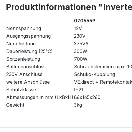
Produktinformationen "Invert
0705559
Nennspannung
12V
Ausgangsspannung
230V
Nennleistung
375VA
Dauerleistung (25°C)
300W
Spitzenleistung
700W
Batterieanschluss
Schraubklemmen max. 1
230V Anschluss
Schuko-Kupplung
weitere Anschlüsse
VE.direct + Remotekontak
Schutzklasse
IP21
Abmessungen in mm (LxBxH)
86x165x260
Gewicht
3kg