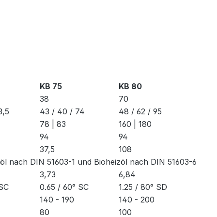
KB 75
KB 80
38
70
3,5
43 / 40 / 74
48 / 62 / 95
78 | 83
160 | 180
94
94
37,5
108
zöl nach DIN 51603-1 und Bioheizöl nach DIN 51603-6
3,73
6,84
 SC
0.65 / 60° SC
1.25 / 80° SD
140 - 190
140 - 200
80
100