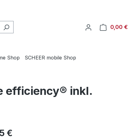
0,00 €
Ware
me Shop
SCHEER mobile Shop
efficiency® inkl.
eis:
75 €