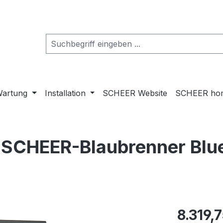
artung
Installation
SCHEER Website
SCHEER ho
 SCHEER-Blaubrenner Blue 
Regulärer Pr
8.319,