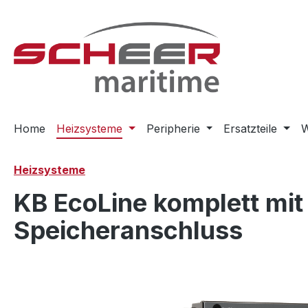
m Hauptinhalt springen
Zur Suche springen
Zur Hauptnavigation springen
Home
Heizsysteme
Peripherie
Ersatzteile
W
Heizsysteme
KB EcoLine komplett mit
Speicheranschluss
Bildergalerie überspringen