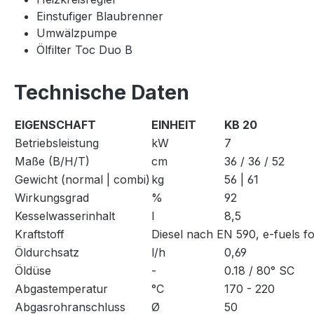
Einstufiger Blaubrenner
Umwälzpumpe
Ölfilter Toc Duo B
Technische Daten
EIGENSCHAFT
EINHEIT
KB 20
Betriebsleistung
kW
7
Maße (B/H/T)
cm
36 / 36 / 52
Gewicht (normal | combi)
kg
56 | 61
Wirkungsgrad
%
92
Kesselwasserinhalt
l
8,5
Kraftstoff
Diesel nach EN 590, e-fuels 
Öldurchsatz
l/h
0,69
Öldüse
-
0.18 / 80° SC
Abgastemperatur
°C
170 - 220
Abgasrohranschluss
Ø
50