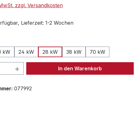
. MwSt. zzgl. Versandkosten
rfügbar, Lieferzeit: 1-2 Wochen
swählen
3 kW
24 kW
28 kW
38 kW
70 kW
 Anzahl: Gib den gewünschten Wert ein 
In den Warenkorb
mmer:
077992