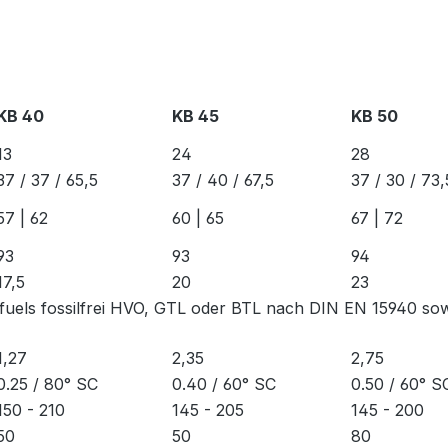
KB 40
KB 45
KB 50
13
24
28
37 / 37 / 65,5
37 / 40 / 67,5
37 / 30 / 73,
57 | 62
60 | 65
67 | 72
93
93
94
17,5
20
23
-fuels fossilfrei HVO, GTL oder BTL nach DIN EN 15940 so
1,27
2,35
2,75
0.25 / 80° SC
0.40 / 60° SC
0.50 / 60° S
150 - 210
145 - 205
145 - 200
50
50
80