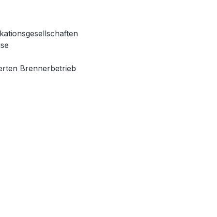
kationsgesellschaften
ise
erten Brennerbetrieb