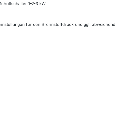
chrittschalter 1-2-3 kW
r Einstellungen für den Brennstoffdruck und ggf. abweichen