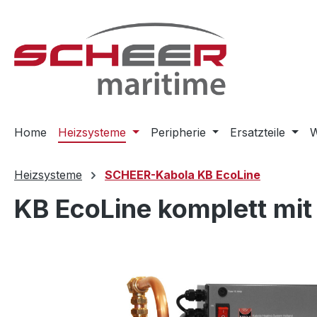
m Hauptinhalt springen
Zur Suche springen
Zur Hauptnavigation springen
Home
Heizsysteme
Peripherie
Ersatzteile
W
Heizsysteme
SCHEER-Kabola KB EcoLine
KB EcoLine komplett mit
Bildergalerie überspringen