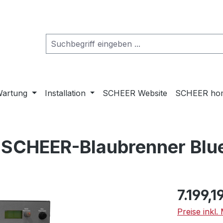
artung
Installation
SCHEER Website
SCHEER ho
 SCHEER-Blaubrenner Blue
Regulärer Pr
7.199,1
Preise inkl