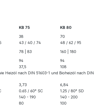
KB 75
KB 80
38
70
5
43 / 40 / 74
48 / 62 / 95
78 | 83
160 | 180
94
94
37,5
108
wie Heizöl nach DIN 51603-1 und Bioheizöl nach DIN
3,73
6,84
C
0.65 / 60° SC
1.25 / 80° SD
140 - 190
140 - 200
80
100