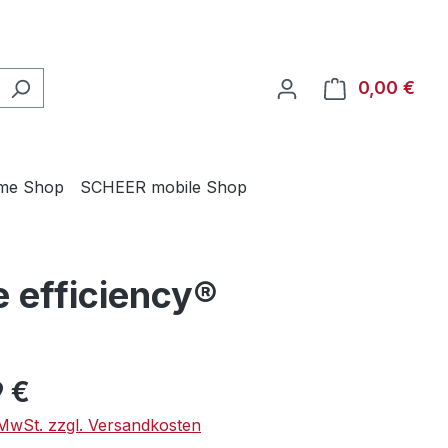
0,00 €
Ware
me Shop
SCHEER mobile Shop
 efficiency®
eis:
9 €
. MwSt. zzgl. Versandkosten