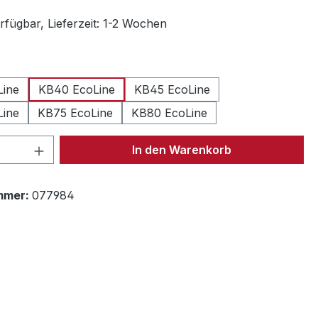
rfügbar, Lieferzeit: 1-2 Wochen
len
Line
KB40 EcoLine
KB45 EcoLine
Line
KB75 EcoLine
KB80 EcoLine
 Anzahl: Gib den gewünschten Wert ein 
In den Warenkorb
mmer:
077984