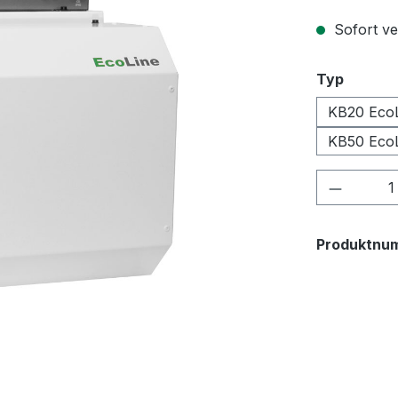
Sofort ve
auswäh
Typ
KB20 Eco
KB50 Eco
Produkt
Produktnu