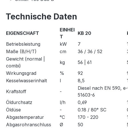
Technische Daten
EINHEI
EIGENSCHAFT
KB 20
T
Betriebsleistung
kW
7
Maße (B/H/T)
cm
36 / 36 / 52
Gewicht (normal |
kg
56 | 61
combi)
Wirkungsgrad
%
92
Kesselwasserinhalt
l
8,5
Diesel nach EN 590, e
Kraftstoff
-
51603-6
Öldurchsatz
l/h
0,69
Öldüse
-
0.18 / 80° SC
Abgastemperatur
°C
170 - 220
Abgasrohranschluss
Ø
50